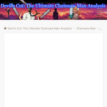
Makima's Manipulation: Theories, Breakdowns & Betrayals
Menu
Devil's Cut: The Ultimate Chainsaw Man Analysis
Chainsaw Man
“Unl