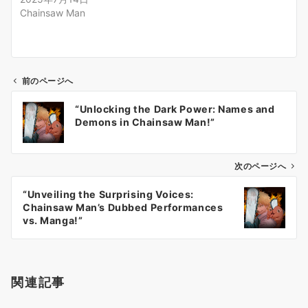
Chainsaw Man
前のページへ
投
“Unlocking the Dark Power: Names and
稿
Demons in Chainsaw Man!”
ナ
ビ
ゲ
次のページへ
ー
“Unveiling the Surprising Voices:
シ
Chainsaw Man’s Dubbed Performances
ョ
vs. Manga!”
ン
関連記事