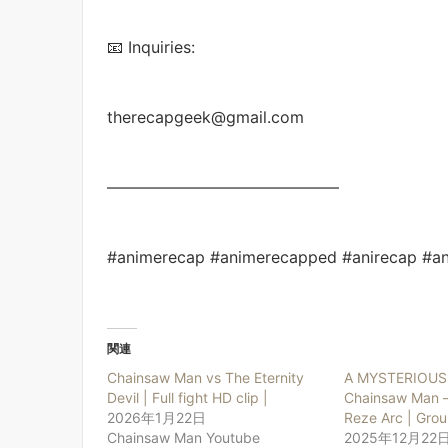
📧 Inquiries:
therecapgeek@gmail.com
——————————————–
#animerecap #animerecapped #anirecap #an
関連
Chainsaw Man vs The Eternity
A MYSTERIOUS 
Devil | Full fight HD clip |
Chainsaw Man –
2026年1月22日
Reze Arc | Grou
Chainsaw Man Youtube
2025年12月22