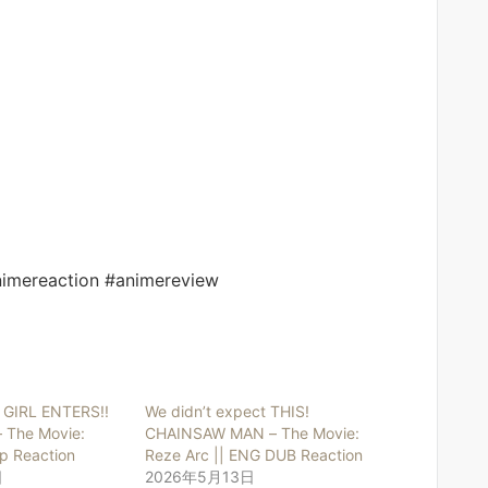
imereaction #animereview
GIRL ENTERS!!
We didn’t expect THIS!
 The Movie:
CHAINSAW MAN – The Movie:
p Reaction
Reze Arc || ENG DUB Reaction
日
2026年5月13日