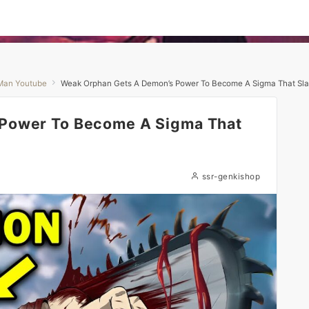
Man Youtube
Weak Orphan Gets A Demon’s Power To Become A Sigma That Slay
Power To Become A Sigma That
ssr-genkishop