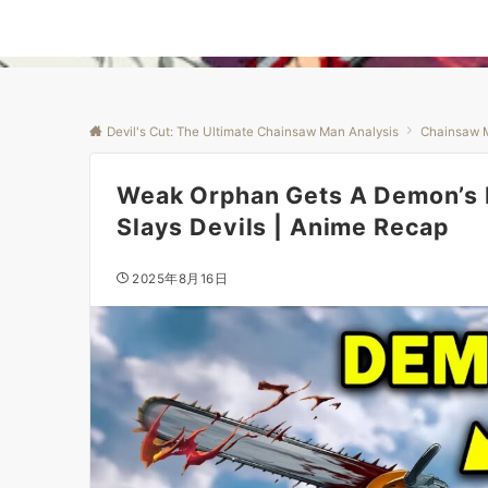
Devil's Cut: The Ultimate Chainsaw Man Analysis
Chainsaw 
Weak Orphan Gets A Demon’s 
Slays Devils | Anime Recap
2025年8月16日