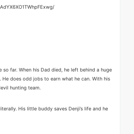
43AdYX6XO1TWhpFExwg/
e so far. When his Dad died, he left behind a huge
. He does odd jobs to earn what he can. With his
evil hunting team.
erally. His little buddy saves Denji’s life and he