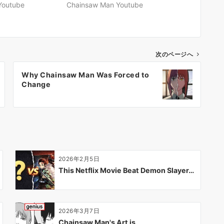
Youtube
Chainsaw Man Youtube
次のページへ
Why Chainsaw Man Was Forced to
Change
2026年2月5日
This Netflix Movie Beat Demon Slayer…
2026年3月7日
Chainsaw Man's Art is