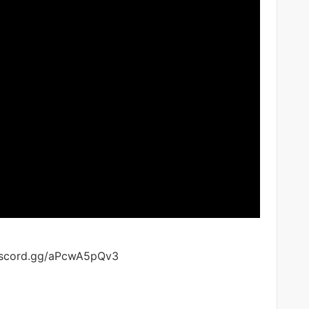
/discord.gg/aPcwA5pQv3