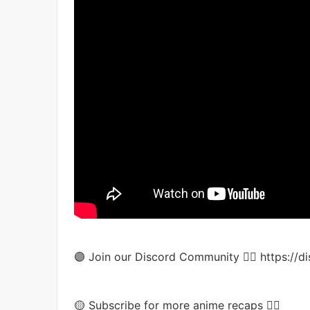
🟣 Join our Discord Community 👉🏻 https:/
🟡 Subscribe for more anime recaps 👉🏻