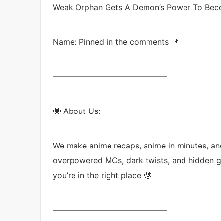
Weak Orphan Gets A Demon’s Power To Beco
Name: Pinned in the comments 📌
——————————————–
🤓 About Us:
We make anime recaps, anime in minutes, an
overpowered MCs, dark twists, and hidden g
you’re in the right place 🤓
——————————————–