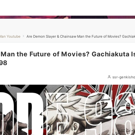
Man Youtube
Are Demon Slayer & Chainsaw Man the Future of Movies? Gachiakut
Man the Future of Movies? Gachiakuta I
#98
ssr-genkish