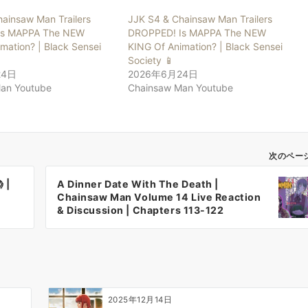
ainsaw Man Trailers
JJK S4 & Chainsaw Man Trailers
Is MAPPA The NEW
DROPPED! Is MAPPA The NEW
mation? | Black Sensei
KING Of Animation? | Black Sensei
Society 📱
24日
2026年6月24日
an Youtube
Chainsaw Man Youtube
次のペー
 |
A Dinner Date With The Death |
Chainsaw Man Volume 14 Live Reaction
& Discussion | Chapters 113-122
2025年12月14日