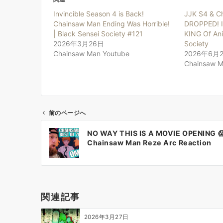
Invincible Season 4 is Back!
JJK S4 & Ch
Chainsaw Man Ending Was Horrible!
DROPPED! 
| Black Sensei Society #121
KING Of Ani
2026年3月26日
Society
Chainsaw Man Youtube
2026年6月
Chainsaw M
前のページへ
投
NO WAY THIS IS A MOVIE OPENING 😱
稿
Chainsaw Man Reze Arc Reaction
ナ
ビ
ゲ
ー
関連記事
シ
ョ
2026年3月27日