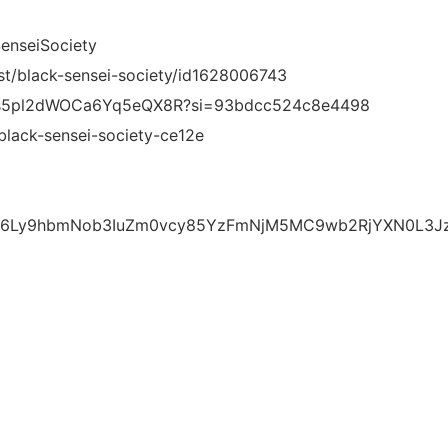
enseiSociety
st/black-sensei-society/id1628006743
/6THs5pl2dWOCa6Yq5eQX8R?si=93bdcc524c8e4498
black-sensei-society-ce12e
0cHM6Ly9hbmNob3IuZm0vcy85YzFmNjM5MC9wb2RjYXN0L3J