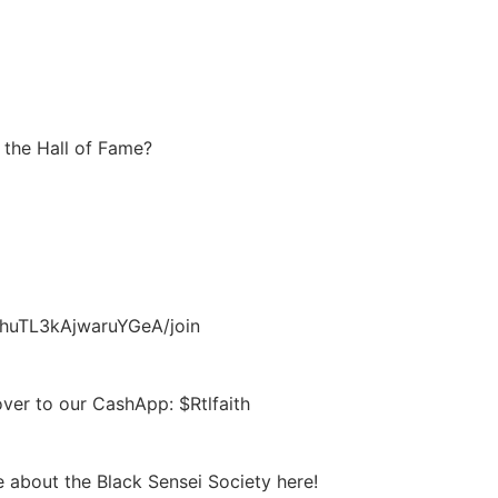
 the Hall of Fame?
dhuTL3kAjwaruYGeA/join
 over to our CashApp: $Rtlfaith
 about the Black Sensei Society here!