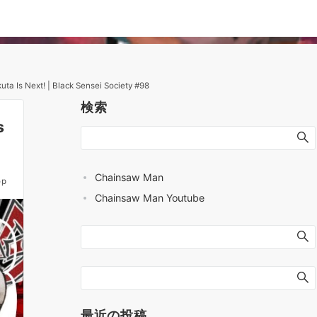
a Is Next! | Black Sensei Society #98
検索
s
Chainsaw Man
op
Chainsaw Man Youtube
最近の投稿