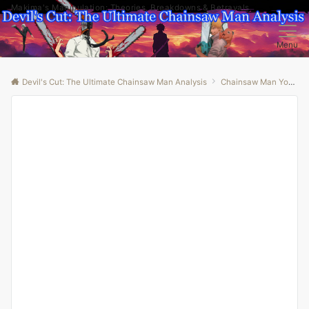
Makima's Manipulation: Theories, Breakdowns & Betrayals
Menu
Devil's Cut: The Ultimate Chainsaw Man Analysis
Chainsaw Man Youtube