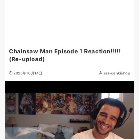
Chainsaw Man Episode 1 Reaction!!!!!
(Re-upload)
2025年10月14日
ssr-genkishop