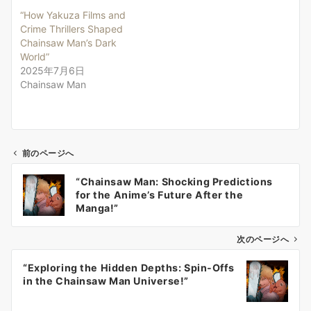
“How Yakuza Films and
Crime Thrillers Shaped
Chainsaw Man’s Dark
World”
2025年7月6日
Chainsaw Man
前のページへ
投
“Chainsaw Man: Shocking Predictions
稿
for the Anime’s Future After the
ナ
Manga!”
ビ
ゲ
次のページへ
ー
“Exploring the Hidden Depths: Spin-Offs
シ
in the Chainsaw Man Universe!”
ョ
ン