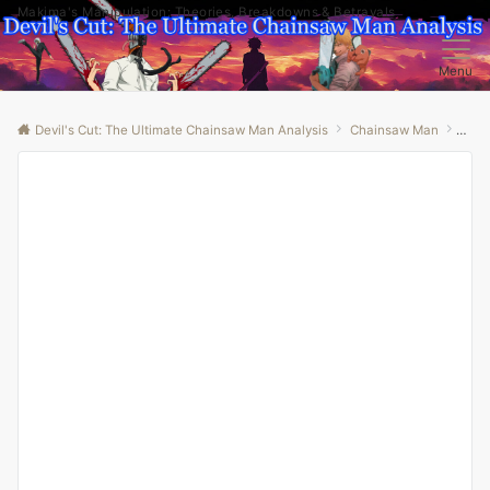
Makima's Manipulation: Theories, Breakdowns & Betrayals
Menu
Devil's Cut: The Ultimate Chainsaw Man Analysis
Chainsaw Man
“Unv