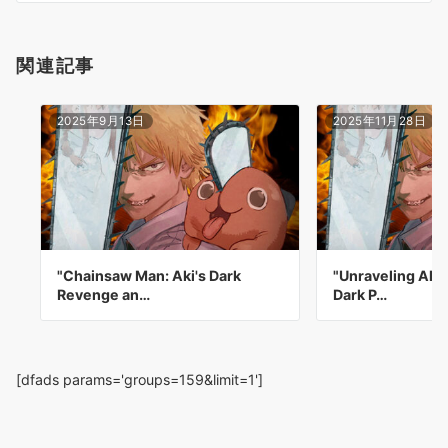
関連記事
2025年9月13日
2025年11月28日
"Chainsaw Man: Aki's Dark
"Unraveling Aki
Revenge an…
Dark P…
[dfads params='groups=159&limit=1']