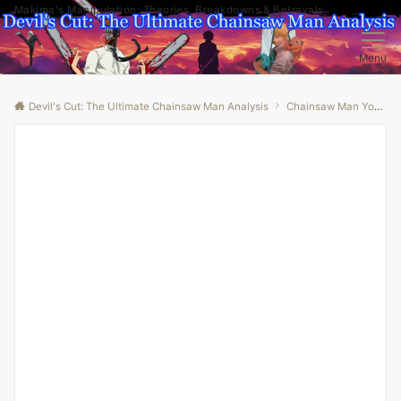
Makima's Manipulation: Theories, Breakdowns & Betrayals
Menu
Devil's Cut: The Ultimate Chainsaw Man Analysis
Chainsaw Man Youtube