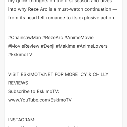
my quick thoughts on the first season and dives
into why Reze Arc is a must-watch continuation —
from its heartfelt romance to its explosive action.
#ChainsawMan #RezeArc #AnimeMovie
#MovieReview #Denji #Makima #AnimeLovers
#EskimoTV
VISIT ESKIMOTV.NET FOR MORE ICY & CHILLY
REVIEWS
Subscribe to EskimoTV:
www.YouTube.com/EskimoTV
INSTAGRAM: