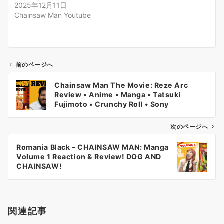
2025年12月11日
Chainsaw Man Youtube
前のページへ
投
Chainsaw Man The Movie: Reze Arc
稿
Review • Anime • Manga • Tatsuki
ナ
Fujimoto • Crunchy Roll • Sony
ビ
ゲ
次のページへ
ー
Romania Black – CHAINSAW MAN: Manga
シ
Volume 1 Reaction & Review! DOG AND
ョ
CHAINSAW!
ン
関連記事