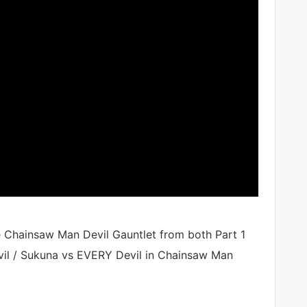
e Chainsaw Man Devil Gauntlet from both Part 1
l / Sukuna vs EVERY Devil in Chainsaw Man