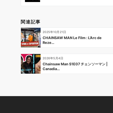
ビ
ゲ
ー
関連記事
シ
ョ
2025年10月21日
ン
CHAINSAW MAN Le Film : L’Arc de
Reze…
2026年5月4日
Chainsaw Man S1E07 チェンソーマン |
Canadia…