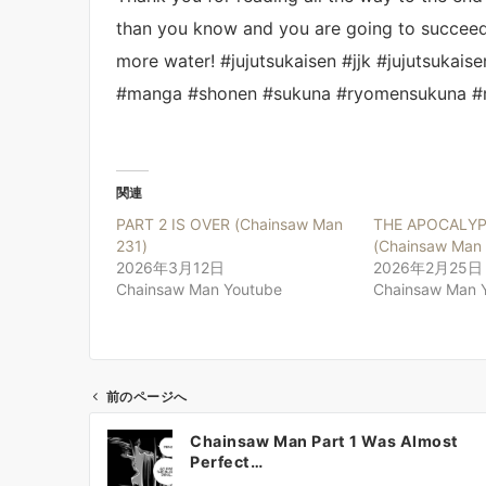
than you know and you are going to succeed i
more water! #jujutsukaisen #jjk #jujutsuk
#manga #shonen #sukuna #ryomensukuna #
関連
PART 2 IS OVER (Chainsaw Man
THE APOCALYP
231)
(Chainsaw Man
2026年3月12日
2026年2月25日
Chainsaw Man Youtube
Chainsaw Man 
前のページへ
投
Chainsaw Man Part 1 Was Almost
稿
Perfect…
ナ