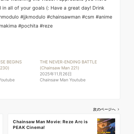
n all of your goals (: Have a great day! Drink
aisenmodulo #jjkmodulo #chainsawman #csm #anime
makima #pochita #reze
SE BEGINS
THE NEVER-ENDING BATTLE
 230)
(Chainsaw Man 221)
2025年11月26日
Youtube
Chainsaw Man Youtube
次のページへ
Chainsaw Man Movie: Reze Arc is
PEAK Cinema!