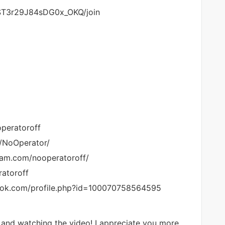
ST3r29J84sDG0x_OKQ/join
operatoroff
r/NoOperator/
ram.com/nooperatoroff/
ratoroff
ook.com/profile.php?id=100070758564595
 and watching the video! I appreciate you more