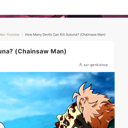
Man Youtube
How Many Devils Can Kill Sukuna? (Chainsaw Man)
kuna? (Chainsaw Man)
ssr-genkishop