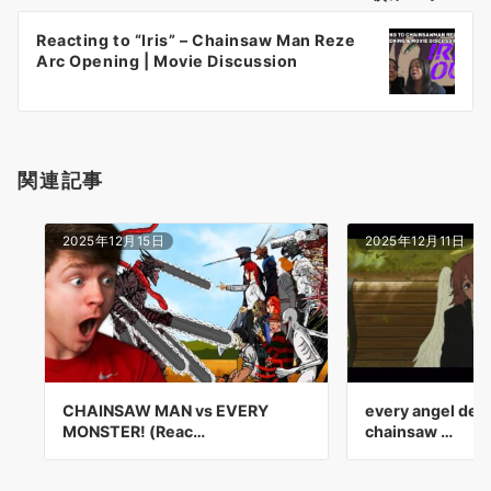
ー
Reacting to “Iris” – Chainsaw Man Reze
シ
Arc Opening | Movie Discussion
ョ
ン
関連記事
2025年12月15日
2025年12月11日
CHAINSAW MAN vs EVERY
every angel devi
MONSTER! (Reac…
chainsaw …