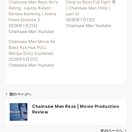
Chainsaw Man Reze Arc’s
Denji vs Reze Full Fight 😎
Rating, Jujutsu Kaisen
| Chainsaw Man Hindi (
Review Bombing | Anime
part 4)
News Episode 3
2026年1月12日
2026年1月21日
Chainsaw Man Youtube
Chainsaw Man Youtube
Chainsaw Man Movie Ke
Baad Kya Hua FULL
Manga Story Explained
2026年5月21日
Chainsaw Man Youtube
前のページへ
投
Chainsaw Man Reze | Movie Production
稿
Review
ナ
ビ
ゲ
次のページへ