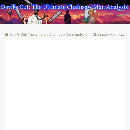
Makima's Manipulation: Theories, Breakdowns & Betrayals
Menu
Devil's Cut: The Ultimate Chainsaw Man Analysis
Chainsaw Man
“How