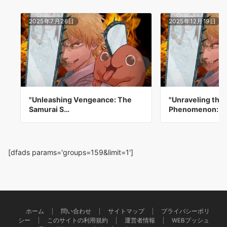
2025年7月26日
2025年12月19日
"Unleashing Vengeance: The
"Unraveling the 
Samurai S…
Phenomenon: 
[dfads params='groups=159&limit=1']
ホーム
問い合わせ
サイトマップ
プライバシーポリ
シー
このサイトの利用規約
運営者情報
WEBプッシュ