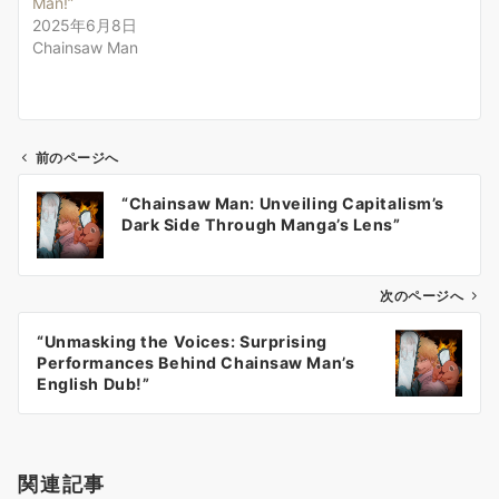
Man!”
2025年6月8日
Chainsaw Man
前のページへ
投
“Chainsaw Man: Unveiling Capitalism’s
稿
Dark Side Through Manga’s Lens”
ナ
ビ
ゲ
次のページへ
ー
“Unmasking the Voices: Surprising
シ
Performances Behind Chainsaw Man’s
ョ
English Dub!”
ン
関連記事