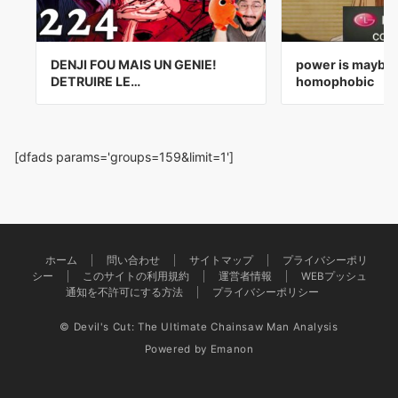
DENJI FOU MAIS UN GENIE!
power is maybe a
DETRUIRE LE…
homophobic
[dfads params='groups=159&limit=1']
ホーム
問い合わせ
サイトマップ
プライバシーポリ
シー
このサイトの利用規約
運営者情報
WEBプッシュ
通知を不許可にする方法
プライバシーポリシー
© Devil's Cut: The Ultimate Chainsaw Man Analysis
Powered by
Emanon