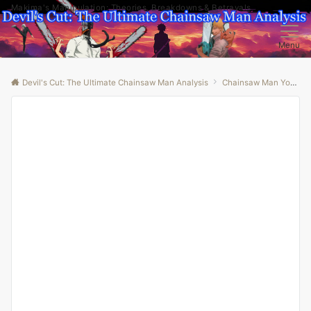
Makima's Manipulation: Theories, Breakdowns & Betrayals
Menu
Devil's Cut: The Ultimate Chainsaw Man Analysis
Chainsaw Man Youtube