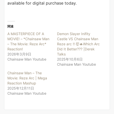
available for digital purchase today.
関連
A MASTERPIECE OF A
Demon Slayer Inifity
MOVIE! – *Chainsaw Man
Castle VS Chainsaw Man
– The Movie: Reze Arc*
Reze arc !! 🤯🔥Which Arc
Reaction!
Did It Better??? |Derek
2026年3月9日
Talks
Chainsaw Man Youtube
2025年10月6日
Chainsaw Man Youtube
Chainsaw Man – The
Movie: Reze Arc | Mega
Reaction Mashup
2025年12月11日
Chainsaw Man Youtube