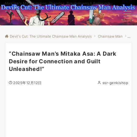
Makima's Manipulation: Theories, Breakdowns & Betrayals
Menu
Devil's Cut: The Ultimate Chainsaw Man Analysis
Chainsaw Man
“Cha
“Chainsaw Man’s Mitaka Asa: A Dark
Desire for Connection and Guilt
Unleashed!”
2025年12月12日
ssr-genkishop