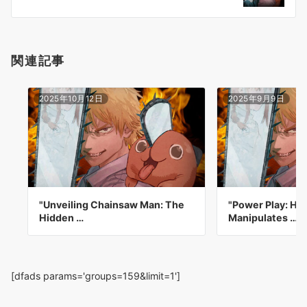
ン
関連記事
2025年10月12日
2025年9月9日
"Unveiling Chainsaw Man: The
"Power Play: H
Hidden …
Manipulates …
[dfads params='groups=159&limit=1']