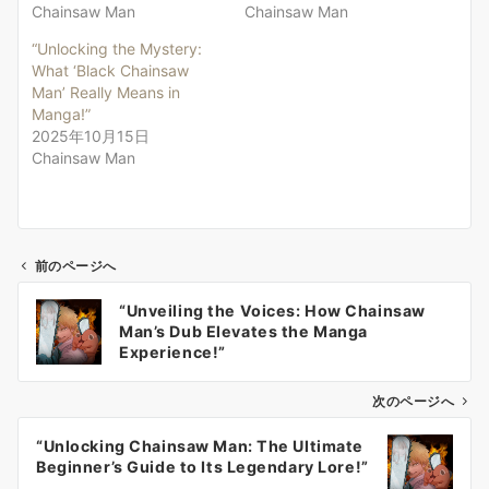
Chainsaw Man
Chainsaw Man
“Unlocking the Mystery:
What ‘Black Chainsaw
Man’ Really Means in
Manga!”
2025年10月15日
Chainsaw Man
前のページへ
投
“Unveiling the Voices: How Chainsaw
稿
Man’s Dub Elevates the Manga
ナ
Experience!”
ビ
ゲ
次のページへ
ー
“Unlocking Chainsaw Man: The Ultimate
シ
Beginner’s Guide to Its Legendary Lore!”
ョ