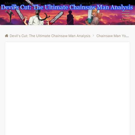
Makima's Manipulation: Theories, Breakdowns & Betrayals
Menu
Devil's Cut: The Ultimate Chainsaw Man Analysis
Chainsaw Man Youtube