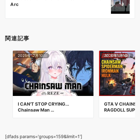
シ
Arc
ョ
ン
関連記事
2025年12月10日
2026年1月14日
I CAN'T STOP CRYING...
GTA V CHAINS
Chainsaw Man …
RAGDOLL SUPE
[dfads params='groups=159&limit=1']