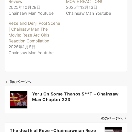
Review
MOVIE REACTION!
2025年10月28日
2025年12月13日
Chainsaw Man Youtube
Chainsaw Man Youtube
Reze and Denji Pool Scene
| Chainsaw Man The
Movie: Reze Arc Girls
Reaction Compilation
2026年1月8日
Chainsaw Man Youtube
前のページへ
投
Yoru On Some Thanos S**T – Chainsaw
稿
Man Chapter 223
ナ
ビ
ゲ
次のページへ
ー
The death of Reze -Chainsawman Reze