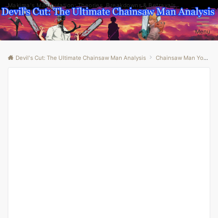
Makima's Manipulation: Theories, Breakdowns & Betrayals
Menu
Devil's Cut: The Ultimate Chainsaw Man Analysis
Chainsaw Man Youtube