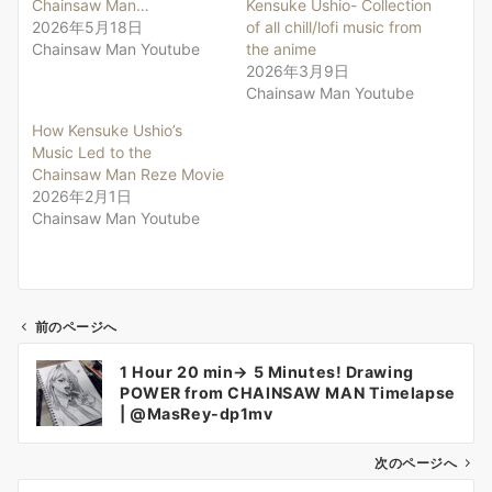
Chainsaw Man…
Kensuke Ushio- Collection
2026年5月18日
of all chill/lofi music from
Chainsaw Man Youtube
the anime
2026年3月9日
Chainsaw Man Youtube
How Kensuke Ushio’s
Music Led to the
Chainsaw Man Reze Movie
2026年2月1日
Chainsaw Man Youtube
前のページへ
投
1 Hour 20 min→ 5 Minutes! Drawing
稿
POWER from CHAINSAW MAN Timelapse
ナ
| @MasRey-dp1mv
ビ
ゲ
次のページへ