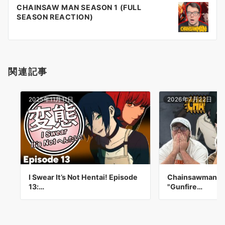
ー
CHAINSAW MAN SEASON 1 (FULL
シ
SEASON REACTION)
ョ
ン
関連記事
2025年11月11日
2026年7月22日
I Swear It’s Not Hentai! Episode
Chainsawman 1x
13:…
"Gunfire…