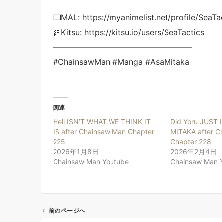
⌨️MAL: https://myanimelist.net/profile/SeaTa
🎀Kitsu: https://kitsu.io/users/SeaTactics
—————————————————–
#ChainsawMan #Manga #AsaMitaka
関連
Hell ISN’T WHAT WE THINK IT
Did Yoru JUST 
IS after Chainsaw Man Chapter
MITAKA after C
225
Chapter 228
2026年1月8日
2026年2月4日
Chainsaw Man Youtube
Chainsaw Man 
前のページへ