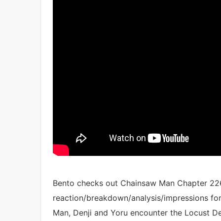
Bento checks out Chainsaw Man Chapter 226
reaction/breakdown/analysis/impressions fo
Man, Denji and Yoru encounter the Locust 