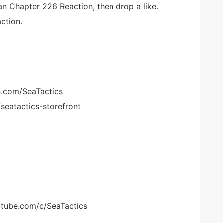
n Chapter 226 Reaction, then drop a like.
ction.
n.com/SeaTactics
seatactics-storefront
outube.com/c/SeaTactics