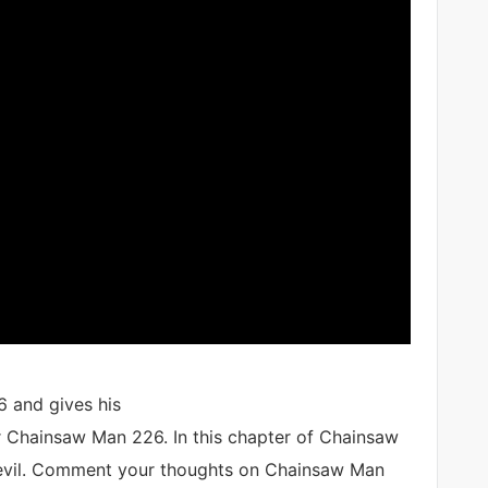
 and gives his
r Chainsaw Man 226. In this chapter of Chainsaw
Devil. Comment your thoughts on Chainsaw Man