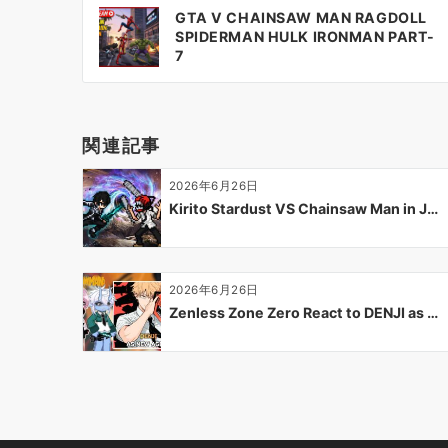
投
GTA V CHAINSAW MAN RAGDOLL
稿
SPIDERMAN HULK IRONMAN PART-
ナ
7
ビ
ゲ
ー
関連記事
シ
ョ
2026年6月26日
ン
Kirito Stardust VS Chainsaw Man in J…
2026年6月26日
Zenless Zone Zero React to DENJI as …