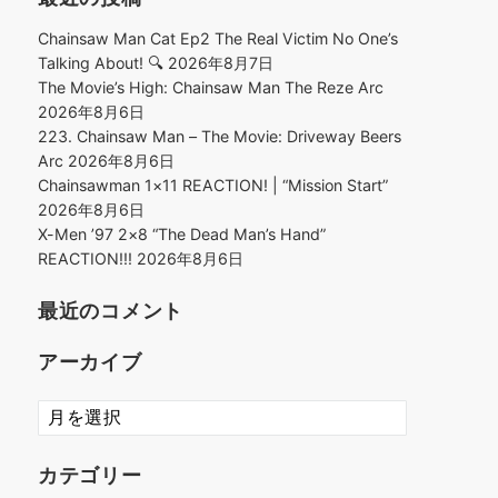
Chainsaw Man Cat Ep2 The Real Victim No One’s
Talking About! 🔍
2026年8月7日
The Movie’s High: Chainsaw Man The Reze Arc
2026年8月6日
223. Chainsaw Man – The Movie: Driveway Beers
Arc
2026年8月6日
Chainsawman 1×11 REACTION! | “Mission Start”
2026年8月6日
X-Men ’97 2×8 “The Dead Man’s Hand”
REACTION!!!
2026年8月6日
最近のコメント
アーカイブ
ア
ー
カ
カテゴリー
イ