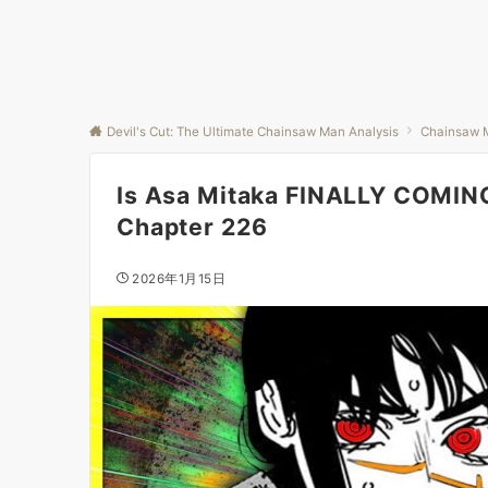
Devil's Cut: The Ultimate Chainsaw Man Analysis
Chainsaw 
Is Asa Mitaka FINALLY COMIN
Chapter 226
2026年1月15日