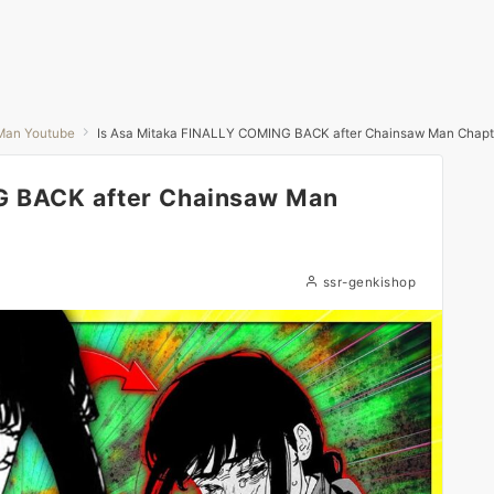
Man Youtube
Is Asa Mitaka FINALLY COMING BACK after Chainsaw Man Chapt
G BACK after Chainsaw Man
ssr-genkishop