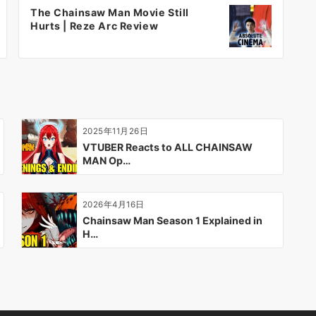
The Chainsaw Man Movie Still
Hurts | Reze Arc Review
2025年11月26日
VTUBER Reacts to ALL CHAINSAW
MAN Op…
2026年4月16日
Chainsaw Man Season 1 Explained in
H…