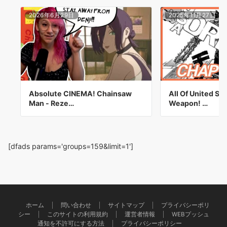
2026年6月29日
2025年11月27日
Absolute CINEMA! Chainsaw
All Of United Sta
Man - Reze…
Weapon! …
[dfads params='groups=159&limit=1']
ホーム
問い合わせ
サイトマップ
プライバシーポリ
シー
このサイトの利用規約
運営者情報
WEBプッシュ
通知を不許可にする方法
プライバシーポリシー