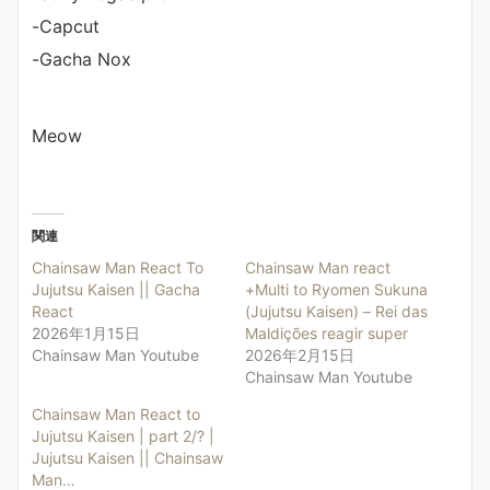
-Capcut
-Gacha Nox
Meow
関連
Chainsaw Man React To
Chainsaw Man react
Jujutsu Kaisen || Gacha
+Multi to Ryomen Sukuna
React
(Jujutsu Kaisen) – Rei das
2026年1月15日
Maldições reagir super
Chainsaw Man Youtube
2026年2月15日
Chainsaw Man Youtube
Chainsaw Man React to
Jujutsu Kaisen | part 2/? |
Jujutsu Kaisen || Chainsaw
Man…