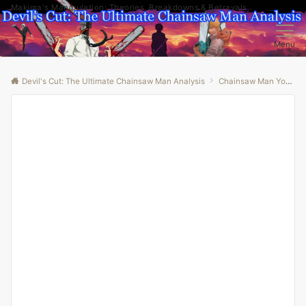
Makima's Manipulation: Theories, Breakdowns & Betrayals
Menu
Devil's Cut: The Ultimate Chainsaw Man Analysis
Chainsaw Man Youtube