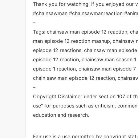
Thank you for watching! If you enjoyed our vi
#chainsawman #chainsawmanreaction #anim
–
Tags: chainsaw man episode 12 reaction, cha
man episode 12 reaction mashup, chainsaw m
episode 12 reactions, chainsaw man episode
episode 12 reaction, chainsaw man season 1
episode 1 reaction, chainsaw man episode 7 
chain saw man episode 12 reaction, chainsaw
–
Copyright Disclaimer under section 107 of th
use” for purposes such as criticism, comment
education and research.
Fair use is a use permitted by copyright stat