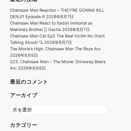
Chainsaw Man Reaction – THEY’RE GONNA KILL
DENJI? Episode 6
2026年8月7日
Chainsaw Man React to Itadori Immortal as
Makima’s Brother || Gacha
2026年8月7日
Chainsaw Man Cat Ep2 The Real Victim No One’s
Talking About! 🔍
2026年8月7日
The Movie’s High: Chainsaw Man The Reze Arc
2026年8月6日
223. Chainsaw Man – The Movie: Driveway Beers
Arc
2026年8月6日
最近のコメント
アーカイブ
ア
ー
カ
カテゴリー
イ