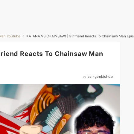
Man Youtube
KATANA VS CHAINSAW! | Girlfriend Reacts To Chainsaw Man Epis
riend Reacts To Chainsaw Man
ssr-genkishop