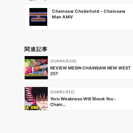
投
Chainsaw Chokehold – Chainsaw
稿
Man AMV
ナ
ビ
ゲ
ー
関連記事
シ
ョ
2026年6月30日
ン
REVIEW MESIN CHAINSAW NEW WEST
257
2026年2月5日
Yoru Weakness Will Shock You -
Chain…