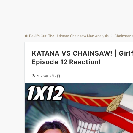
Devil's Cut: The Ultimate Chainsaw Man Analysis
Chainsaw 
KATANA VS CHAINSAW! | Girlf
Episode 12 Reaction!
2026年3月2日