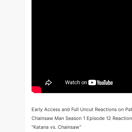
Early Access and Full Uncut Reactions on Pa
Chainsaw Man Season 1 Episode 12 Reaction
“Katana vs. Chainsaw”