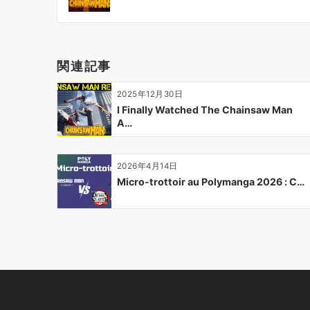
ナ
ビ
ゲ
ー
関連記事
シ
ョ
2025年12月30日
ン
I Finally Watched The Chainsaw Man
A…
2026年4月14日
Micro-trottoir au Polymanga 2026 : C…