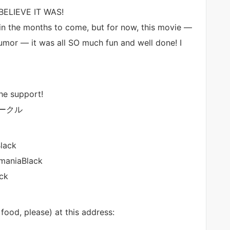
 BELIEVE IT WAS!
 in the months to come, but for now, this movie —
humor — it was all SO much fun and well done! I
he support!
mアークル
lack
omaniaBlack
ack
food, please) at this address: