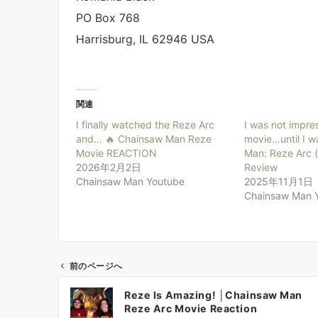
PO Box 768
Harrisburg, IL 62946 USA
関連
I finally watched the Reze Arc
I was not impre
and… 🔥 Chainsaw Man Reze
movie…until I w
Movie REACTION
Man: Reze Arc 
2026年2月2日
Review
Chainsaw Man Youtube
2025年11月1日
Chainsaw Man 
前のページへ
投
Reze Is Amazing! │Chainsaw Man
稿
Reze Arc Movie Reaction