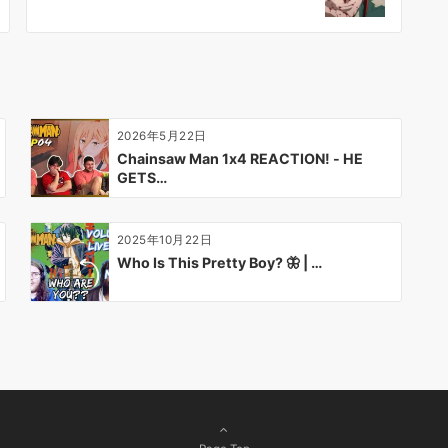
2026年5月22日
Chainsaw Man 1x4 REACTION! - HE
GETS…
2025年10月22日
Who Is This Pretty Boy? 🦋 | …