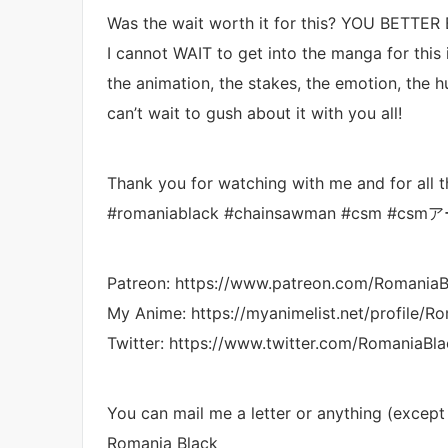
Was the wait worth it for this? YOU BETTER
I cannot WAIT to get into the manga for this
the animation, the stakes, the emotion, the 
can’t wait to gush about it with you all!
Thank you for watching with me and for all t
#romaniablack #chainsawman #csm #cs
Patreon: https://www.patreon.com/RomaniaB
My Anime: https://myanimelist.net/profile/R
Twitter: https://www.twitter.com/RomaniaBl
You can mail me a letter or anything (except 
Romania Black