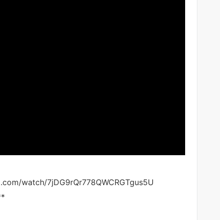
yard.com/watch/7jDG9rQr778QWCRGTgus5U
*