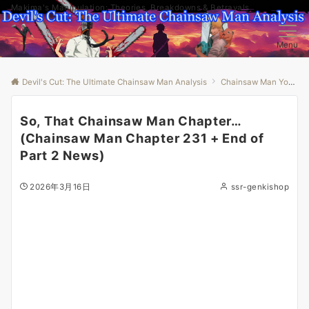
Makima's Manipulation: Theories, Breakdowns & Betrayals
Menu
Devil's Cut: The Ultimate Chainsaw Man Analysis
Chainsaw Man Youtube
So, That Chainsaw Man Chapter…
(Chainsaw Man Chapter 231 + End of
Part 2 News)
2026年3月16日
ssr-genkishop