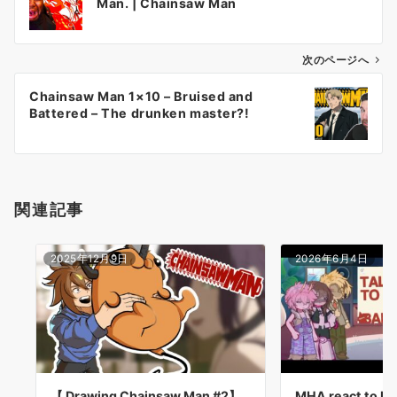
Man. | Chainsaw Man
ナ
ビ
ゲ
次のページへ
ー
Chainsaw Man 1×10 – Bruised and
シ
Battered – The drunken master?!
ョ
ン
関連記事
2025年12月9日
2026年6月4日
【 Drawing Chainsaw Man #2】
MHA react to Den