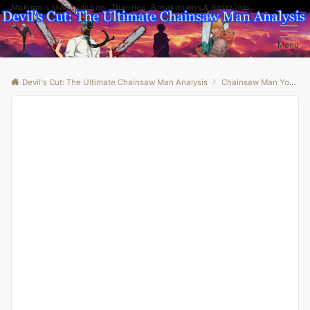
Makima's Manipulation: Theories, Breakdowns & Betrayals
Menu
Devil's Cut: The Ultimate Chainsaw Man Analysis
Chainsaw Man Youtube