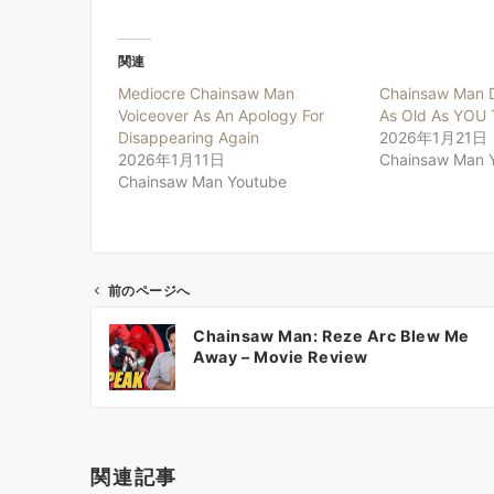
関連
Mediocre Chainsaw Man
Chainsaw Man D
Voiceover As An Apology For
As Old As YOU 
Disappearing Again
2026年1月21日
2026年1月11日
Chainsaw Man 
Chainsaw Man Youtube
前のページへ
投
Chainsaw Man: Reze Arc Blew Me
稿
Away – Movie Review
ナ
ビ
ゲ
ー
関連記事
シ