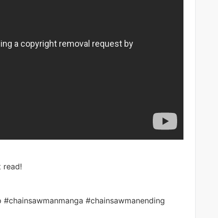
t read!
p #chainsawmanmanga #chainsawmanending