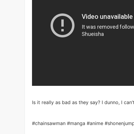
Is it really as bad as they say? I dunno, I can’
#chainsawman #manga #anime #shonenjum