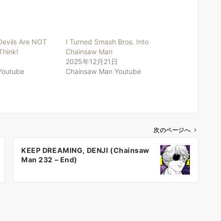
evils Are NOT
I Turned Smash Bros. Into
Think!
Chainsaw Man
2025年12月21日
Youtube
Chainsaw Man Youtube
次のページへ
KEEP DREAMING, DENJI (Chainsaw
Man 232 – End)