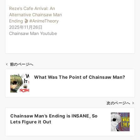
Reze’s Cafe Arrival: An
Alternative Chainsaw Man
Ending 🎬 #AnimeTheory
2025年11月26日
Chainsaw Man Youtube
前のページへ
投
What Was The Point of Chainsaw Man?
稿
ナ
ビ
ゲ
次のページへ
ー
Chainsaw Man’s Ending is INSANE, So
シ
Lets Figure it Out
ョ
ン