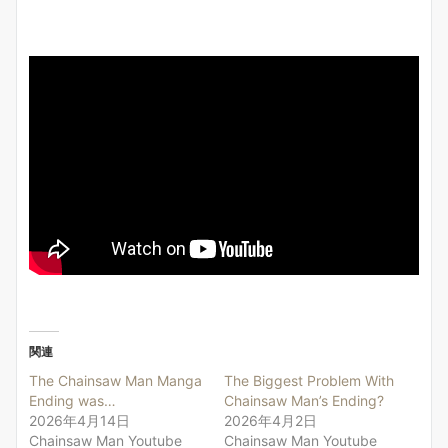
関連
The Chainsaw Man Manga
The Biggest Problem With
Ending was…
Chainsaw Man’s Ending?
2026年4月14日
2026年4月2日
Chainsaw Man Youtube
Chainsaw Man Youtube