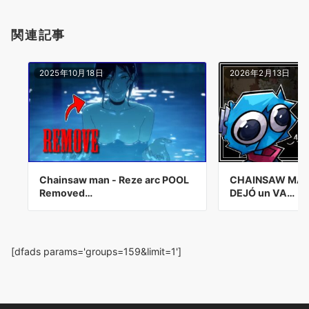
関連記事
2025年10月18日
2026年2月13日
Chainsaw man - Reze arc POOL
CHAINSAW MAN:
Removed…
DEJÓ un VA…
[dfads params='groups=159&limit=1']