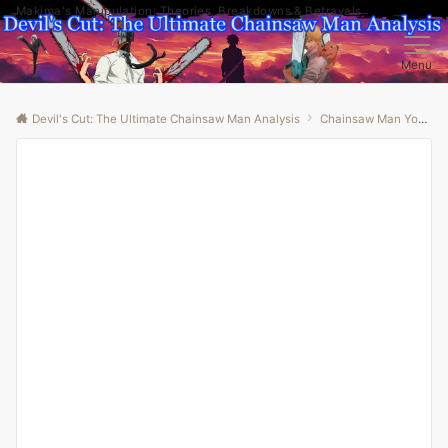
Makima's Manipulation: Theories, Breakdowns & Betrayals
Menu
Devil's Cut: The Ultimate Chainsaw Man Analysis
Chainsaw Man Youtube