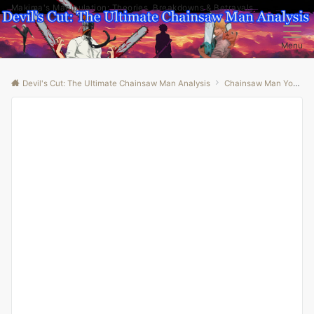
Makima's Manipulation: Theories, Breakdowns & Betrayals
Menu
Devil's Cut: The Ultimate Chainsaw Man Analysis
Chainsaw Man Youtube