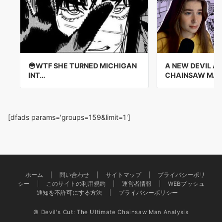
😳WTF SHE TURNED MICHIGAN
A NEW DEVIL AP
INT…
CHAINSAW MAN
[dfads params='groups=159&limit=1']
ホーム
問い合わせ
サイトマップ
プライバシーポリ
シー
このサイトの利用規約
運営者情報
WEBプッシュ
通知を不許可にする方法
プライバシーポリシー
© Devil's Cut: The Ultimate Chainsaw Man Analysis