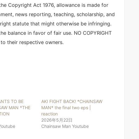
the Copyright Act 1976, allowance is made for
mment, news reporting, teaching, scholarship, and
right statute that might otherwise be infringing.
 the balance in favor of fair use. NO COPYRIGHT
o their respective owners.
ANTS TO BE
AKI FIGHT BACK! *CHAINSAW
SAW MAN *THE
MAN* the final two eps |
TION
reaction
2026年5月22日
Youtube
Chainsaw Man Youtube