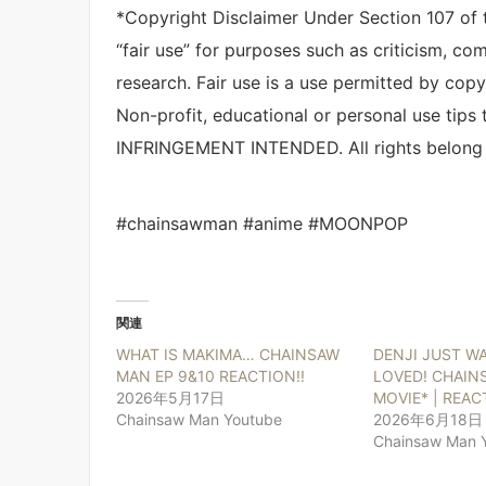
*Copyright Disclaimer Under Section 107 of 
“fair use” for purposes such as criticism, co
research. Fair use is a use permitted by copy
Non-profit, educational or personal use tips
INFRINGEMENT INTENDED. All rights belong t
#chainsawman #anime #MOONPOP
関連
WHAT IS MAKIMA… CHAINSAW
DENJI JUST W
MAN EP 9&10 REACTION!!
LOVED! CHAIN
2026年5月17日
MOVIE* | REAC
Chainsaw Man Youtube
2026年6月18日
Chainsaw Man 