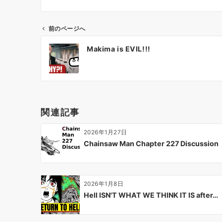
前のページへ
投
Makima is EVIL!!!
稿
ナ
ビ
ゲ
ー
関連記事
シ
ョ
2026年1月27日
ン
Chainsaw Man Chapter 227 Discussion
2026年1月8日
Hell ISN'T WHAT WE THINK IT IS after…