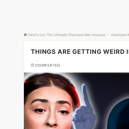
Devil's Cut: The Ultimate Chainsaw Man Analysis
Chainsaw 
THINGS ARE GETTING WEIRD 
2026年5月13日