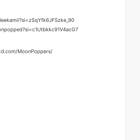
eekamii?si=zSqYfk6JFSzke_90
onpopped?si=c1Utbkkc91V4acG7
boxd.com/MoonPoppers/