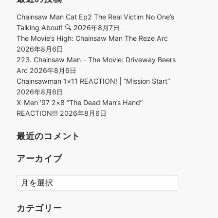
Chainsaw Man Cat Ep2 The Real Victim No One’s
Talking About! 🔍
2026年8月7日
The Movie’s High: Chainsaw Man The Reze Arc
2026年8月6日
223. Chainsaw Man – The Movie: Driveway Beers
Arc
2026年8月6日
Chainsawman 1×11 REACTION! | “Mission Start”
2026年8月6日
X-Men ’97 2×8 “The Dead Man’s Hand”
REACTION!!!
2026年8月6日
最近のコメント
アーカイブ
ア
ー
カ
カテゴリー
イ