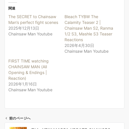
関連
The SECRET to Chainsaw
Bleach TYBW The
Man’s perfect fight scenes
Calamity Teaser 2 |
2025年12月13日
Chainsaw Man S2, Ranma
Chainsaw Man Youtube
1/2 S3, Mashle S3 Teaser
Reactions
2026年4月30日
Chainsaw Man Youtube
FIRST TIME watching
CHAINSAW MAN (All
Opening & Endings |
Reaction)
2026年1月16日
Chainsaw Man Youtube
前のページへ
投