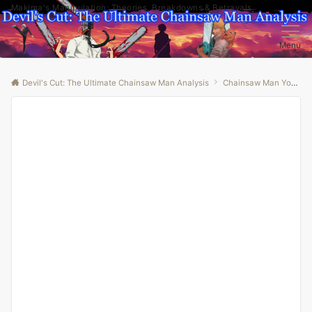
Makima's Manipulation: Theories, Breakdowns & Betrayals
Menu
Devil's Cut: The Ultimate Chainsaw Man Analysis
Chainsaw Man Youtube