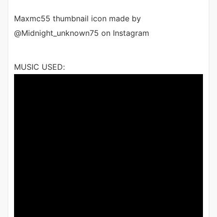
Maxmc55 thumbnail icon made by
@Midnight_unknown75 on Instagram
MUSIC USED: