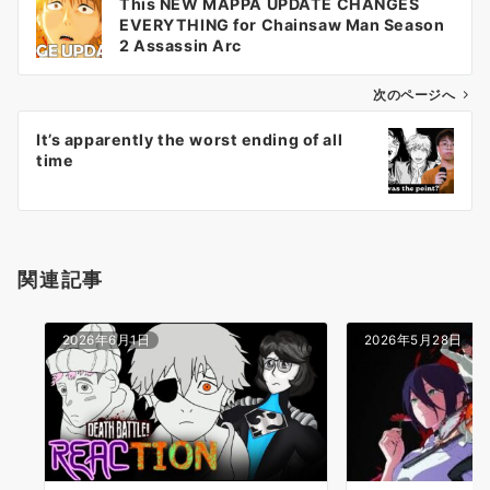
This NEW MAPPA UPDATE CHANGES
稿
EVERYTHING for Chainsaw Man Season
ナ
2 Assassin Arc
ビ
ゲ
次のページへ
ー
It’s apparently the worst ending of all
シ
time
ョ
ン
関連記事
2026年6月1日
2026年5月28日