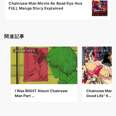
Chainsaw Man Movie Ke Baad Kya Hua
シ
FULL Manga Story Explained
ョ
ン
関連記事
2026年1月8日
2025年10月6日
I Was RIGHT About Chainsaw
Chainsaw Man A
Man Part …
Good Life" K…