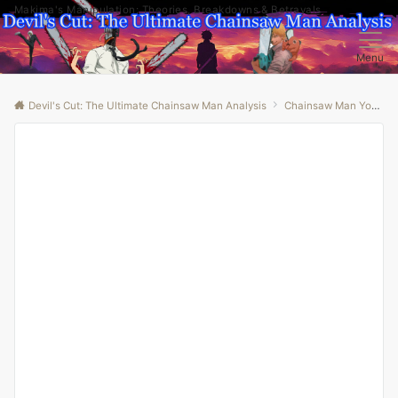
Makima's Manipulation: Theories, Breakdowns & Betrayals
Menu
Devil's Cut: The Ultimate Chainsaw Man Analysis
Chainsaw Man Youtube