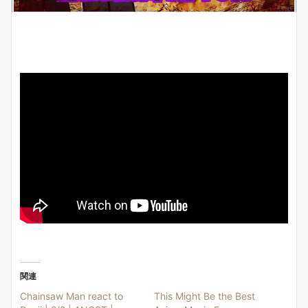
関連
Chainsaw Man react to
This Might Be the Best