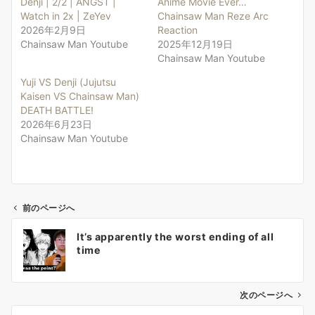
Denji | 2/2 | ANGST |
Anime Movie Ever…
Watch in 2x | ZeYev
Chainsaw Man Reze Arc
2026年2月9日
Reaction
Chainsaw Man Youtube
2025年12月19日
Chainsaw Man Youtube
Yuji VS Denji (Jujutsu
Kaisen VS Chainsaw Man)
DEATH BATTLE!
2026年6月23日
Chainsaw Man Youtube
前のページへ
投
It’s apparently the worst ending of all
稿
time
ナ
ビ
ゲ
次のページへ
ー