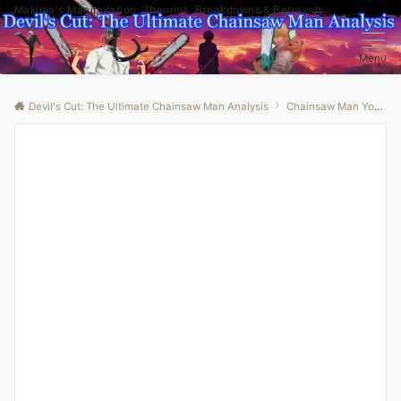
Makima's Manipulation: Theories, Breakdowns & Betrayals
Menu
Devil's Cut: The Ultimate Chainsaw Man Analysis
Chainsaw Man Youtube