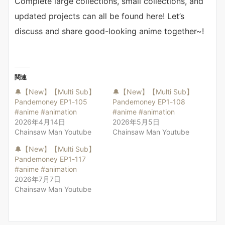
Complete large collections, small collections, and
updated projects can all be found here! Let’s
discuss and share good-looking anime together~!
関連
🔔【New】【Multi Sub】
🔔【New】【Multi Sub】
Pandemoney EP1-105
Pandemoney EP1-108
#anime #animation
#anime #animation
2026年4月14日
2026年5月5日
Chainsaw Man Youtube
Chainsaw Man Youtube
🔔【New】【Multi Sub】
Pandemoney EP1-117
#anime #animation
2026年7月7日
Chainsaw Man Youtube