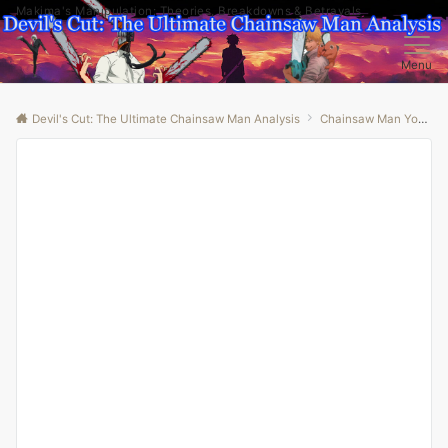
Makima's Manipulation: Theories, Breakdowns & Betrayals
Menu
Devil's Cut: The Ultimate Chainsaw Man Analysis
Chainsaw Man Youtube