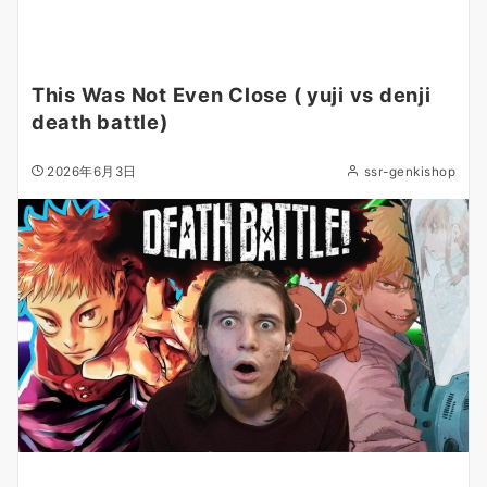
This Was Not Even Close ( yuji vs denji
death battle)
2026年6月3日
ssr-genkishop