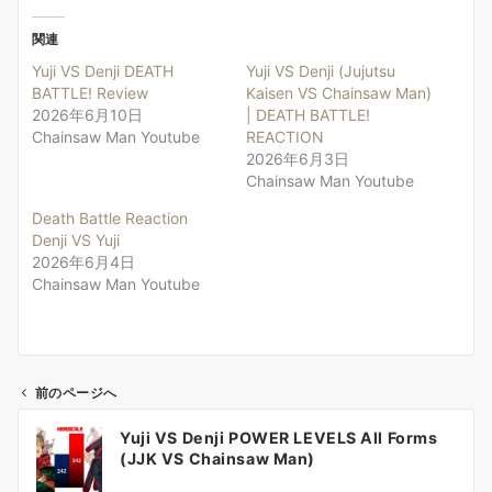
関連
Yuji VS Denji DEATH
Yuji VS Denji (Jujutsu
BATTLE! Review
Kaisen VS Chainsaw Man)
2026年6月10日
| DEATH BATTLE!
Chainsaw Man Youtube
REACTION
2026年6月3日
Chainsaw Man Youtube
Death Battle Reaction
Denji VS Yuji
2026年6月4日
Chainsaw Man Youtube
前のページへ
投
Yuji VS Denji POWER LEVELS All Forms
稿
(JJK VS Chainsaw Man)
ナ