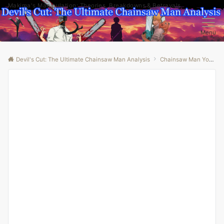
Makima's Manipulation: Theories, Breakdowns & Betrayals
Menu
Devil's Cut: The Ultimate Chainsaw Man Analysis
Chainsaw Man Youtube