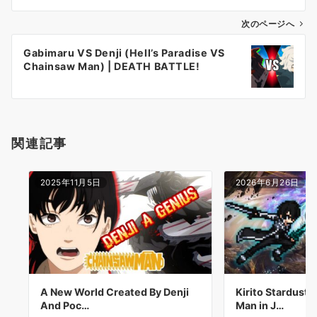
ビ
ゲ
次のページへ
ー
Gabimaru VS Denji (Hell’s Paradise VS
シ
Chainsaw Man) | DEATH BATTLE!
ョ
ン
関連記事
2025年11月5日
2026年6月26日
A New World Created By Denji
Kirito Stardust
And Poc…
Man in J…