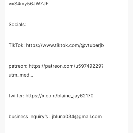
v=S4my56JWZJE
Socials:
TikTok: https://www.tiktok.com/@vtuberjb
patreon: https://patreon.com/u59749229?
utm_med…
twiiter: https://x.com/blaine_jay62170
business inquiry’s : jbluna034@gmail.com