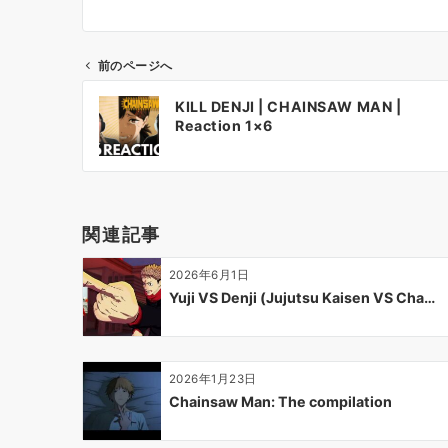
前のページへ
投
KILL DENJI | CHAINSAW MAN |
稿
Reaction 1×6
ナ
ビ
ゲ
ー
関連記事
シ
ョ
2026年6月1日
ン
Yuji VS Denji (Jujutsu Kaisen VS Cha…
2026年1月23日
Chainsaw Man: The compilation