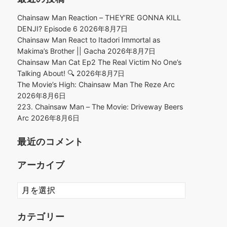
Chainsaw Man Reaction – THEY’RE GONNA KILL
DENJI? Episode 6
2026年8月7日
Chainsaw Man React to Itadori Immortal as
Makima’s Brother || Gacha
2026年8月7日
Chainsaw Man Cat Ep2 The Real Victim No One’s
Talking About! 🔍
2026年8月7日
The Movie’s High: Chainsaw Man The Reze Arc
2026年8月6日
223. Chainsaw Man – The Movie: Driveway Beers
Arc
2026年8月6日
最近のコメント
アーカイブ
ア
ー
カ
カテゴリー
イ