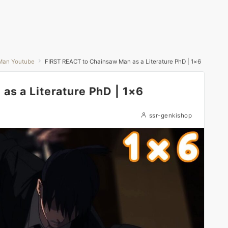
Man Youtube
FIRST REACT to Chainsaw Man as a Literature PhD | 1×6
as a Literature PhD | 1×6
ssr-genkishop