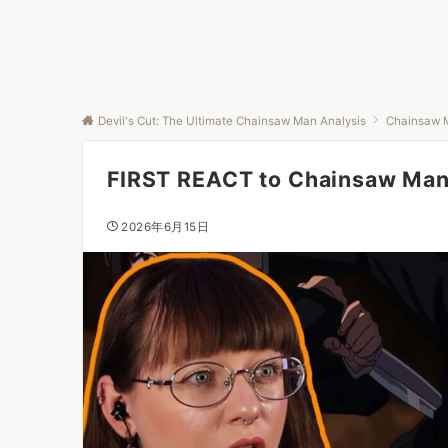
Devil's Cut: The Ultimate Chainsaw Man Analysis
Chainsaw 
FIRST REACT to Chainsaw Man 
2026年6月15日