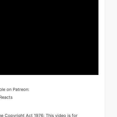
le on Patreon:
Reacts
e Copyright Act 1976: This video is for