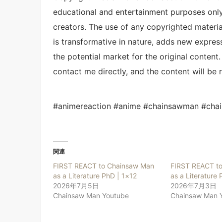
educational and entertainment purposes only. 
creators. The use of any copyrighted material i
is transformative in nature, adds new expres
the potential market for the original content.
contact me directly, and the content will be
#animereaction #anime #chainsawman #cha
関連
FIRST REACT to Chainsaw Man
FIRST REACT t
as a Literature PhD | 1×12
as a Literature 
2026年7月5日
2026年7月3日
Chainsaw Man Youtube
Chainsaw Man 