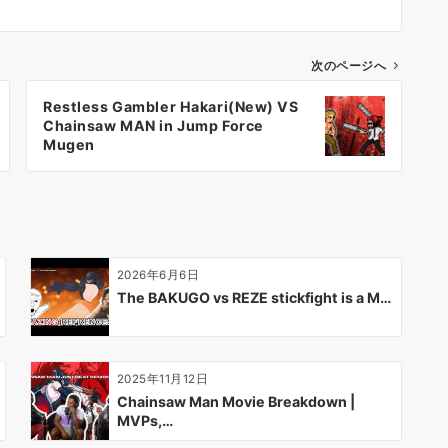
次のページへ
Restless Gambler Hakari(New) VS
Chainsaw MAN in Jump Force
Mugen
2026年6月6日
The BAKUGO vs REZE stickfight is a M…
2025年11月12日
Chainsaw Man Movie Breakdown |
MVPs,…