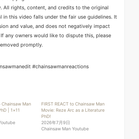
All rights, content, and credits to the original
n this video falls under the fair use guidelines. It
sion and value, and does not negatively impact
 If any owners would like to dispute this, please
 removed promptly.
insawmanedit #chainsawmanreactions
o Chainsaw Man
FIRST REACT to Chainsaw Man
PhD | 1×11
Movie: Reze Arc as a Literature
PhD!
Youtube
2026年7月9日
Chainsaw Man Youtube