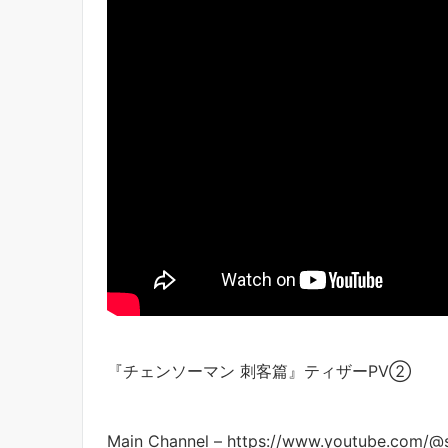
『チェンソーマン 刺客篇』ティザーPV②
Main Channel – https://www.youtube.com/@s