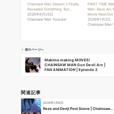
Chainsaw Man Season 2 Finally
FIRST TIME Wat
Revealed Something. But…
Man: Reze Arc 
2026年6月23日
Movie Reaction
Chainsaw Man Youtube
2026年1月2日
Chainsaw Man 
前のページへ
投
Makima making MOVES!
稿
CHAINSAW MAN Gun Devil Arc |
ナ
FAN ANIMATION | Episode 2
ビ
ゲ
ー
関連記事
シ
ョ
2026年1月8日
ン
Reze and Denji Pool Scene | Chainsaw…