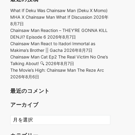
What If Deku Was Chainsaw Man (Deku X Momo)
MHA X Chainsaw Man What If Discussion
2026年
8月7日
Chainsaw Man Reaction – THEY’RE GONNA KILL
DENJI? Episode 6
2026年8月7日
Chainsaw Man React to Itadori Immortal as
Makima’s Brother || Gacha
2026年8月7日
Chainsaw Man Cat Ep2 The Real Victim No One’s
Talking About! 🔍
2026年8月7日
The Movie’s High: Chainsaw Man The Reze Arc
2026年8月6日
最近のコメント
アーカイブ
ア
ー
カ