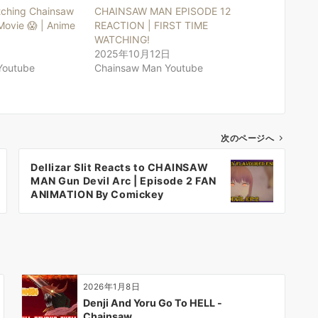
ching Chainsaw
CHAINSAW MAN EPISODE 12
Movie 😱 | Anime
REACTION | FIRST TIME
WATCHING!
2025年10月12日
Youtube
Chainsaw Man Youtube
次のページへ
Dellizar Slit Reacts to CHAINSAW
MAN Gun Devil Arc | Episode 2 FAN
ANIMATION By Comickey
2026年1月8日
Denji And Yoru Go To HELL -
Chainsaw…