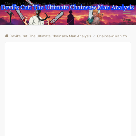
Makima's Manipulation: Theories, Breakdowns & Betrayals
Menu
Devil's Cut: The Ultimate Chainsaw Man Analysis
Chainsaw Man Youtube