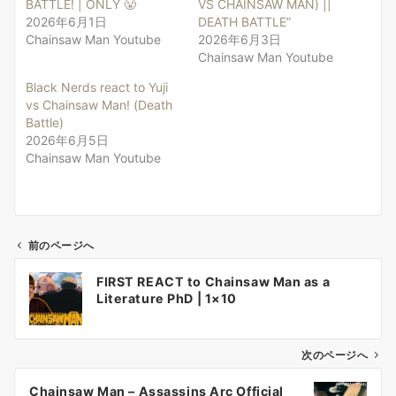
BATTLE! | ONLY 😤
VS CHAINSAW MAN) ||
2026年6月1日
DEATH BATTLE”
Chainsaw Man Youtube
2026年6月3日
Chainsaw Man Youtube
Black Nerds react to Yuji
vs Chainsaw Man! (Death
Battle)
2026年6月5日
Chainsaw Man Youtube
前のページへ
投
FIRST REACT to Chainsaw Man as a
稿
Literature PhD | 1×10
ナ
ビ
ゲ
次のページへ
ー
Chainsaw Man – Assassins Arc Official