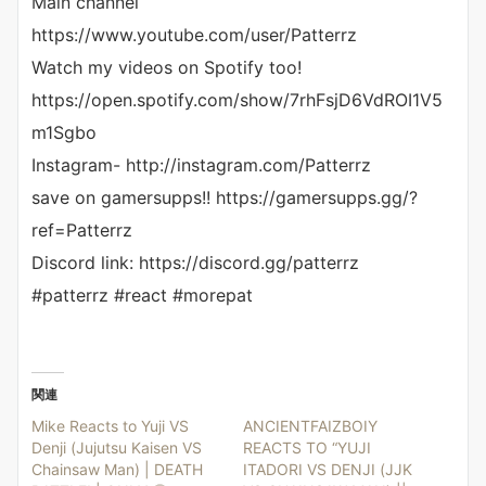
Main channel
https://www.youtube.com/user/Patterrz
Watch my videos on Spotify too!
https://open.spotify.com/show/7rhFsjD6VdROI1V5
m1Sgbo
Instagram- http://instagram.com/Patterrz
save on gamersupps!! https://gamersupps.gg/?
ref=Patterrz
Discord link: https://discord.gg/patterrz
#patterrz #react #morepat
関連
Mike Reacts to Yuji VS
ANCIENTFAIZBOIY
Denji (Jujutsu Kaisen VS
REACTS TO “YUJI
Chainsaw Man) | DEATH
ITADORI VS DENJI (JJK