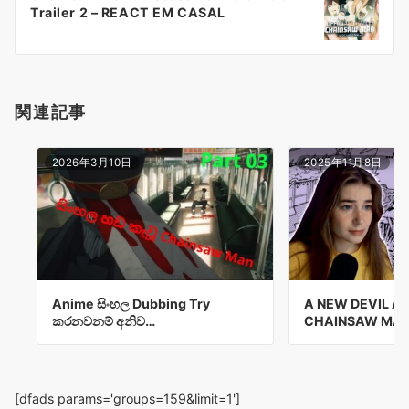
シ
Trailer 2 – REACT EM CASAL
ョ
ン
関連記事
2026年3月10日
2025年11月8日
Anime සිංහල Dubbing Try
A NEW DEVIL AP
කරනවනම් අනිව…
CHAINSAW MAN
[dfads params='groups=159&limit=1']