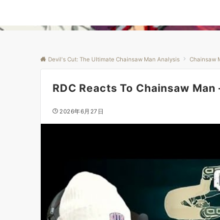
Devil's Cut: The Ultimate Chainsaw Man Analysis
Chainsaw 
RDC Reacts To Chainsaw Man – 
2026年6月27日