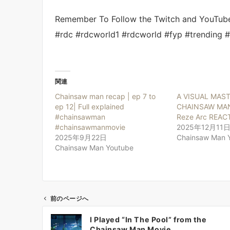
Remember To Follow the Twitch and YouTub
#rdc #rdcworld1 #rdcworld #fyp #trending 
関連
Chainsaw man recap | ep 7 to
A VISUAL MAST
ep 12| Full explained
CHAINSAW MAN 
#chainsawman
Reze Arc REACT
#chainsawmanmovie
2025年12月11
2025年9月22日
Chainsaw Man 
Chainsaw Man Youtube
前のページへ
投
I Played “In The Pool” from the
稿
Chainsaw Man Movie