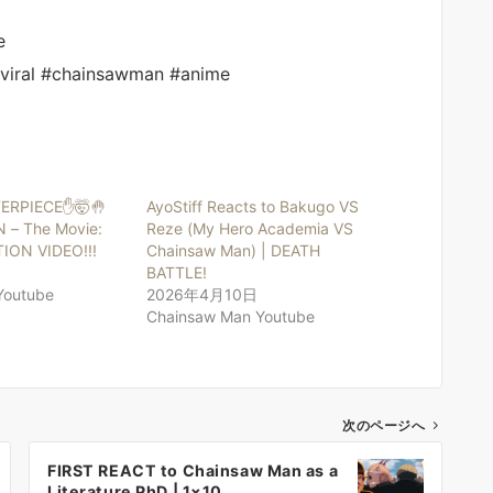
e
#viral #chainsawman #anime
ERPIECE✋🤯🤚
AyoStiff Reacts to Bakugo VS
– The Movie:
Reze (My Hero Academia VS
ION VIDEO!!!
Chainsaw Man) | DEATH
日
BATTLE!
Youtube
2026年4月10日
Chainsaw Man Youtube
次のページへ
FIRST REACT to Chainsaw Man as a
Literature PhD | 1×10