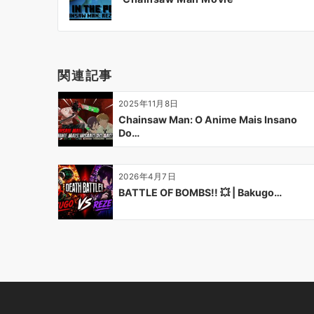
ナ
ビ
ゲ
ー
関連記事
シ
ョ
2025年11月8日
ン
Chainsaw Man: O Anime Mais Insano
Do…
2026年4月7日
BATTLE OF BOMBS!! 💥 | Bakugo…