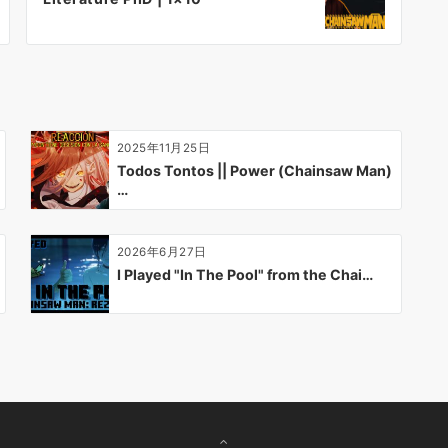
2025年11月25日
Todos Tontos || Power (Chainsaw Man)
…
2026年6月27日
I Played "In The Pool" from the Chai…