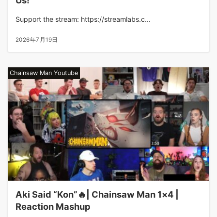
Us!
Support the stream: https://streamlabs.c...
2026年7月19日
Chainsaw Man Youtube
Aki Said “Kon”🔥| Chainsaw Man 1×4 |
Reaction Mashup