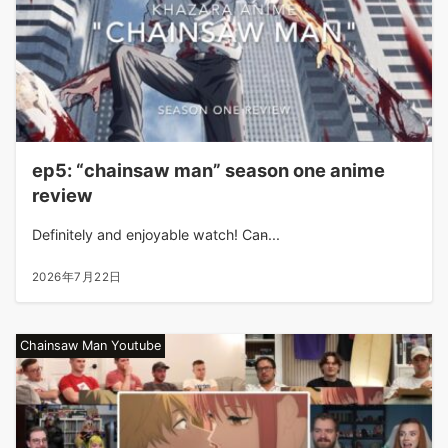
ep5: “chainsaw man” season one anime
review
Definitely and enjoyable watch! Can̵...
2026年7月22日
Chainsaw Man Youtube