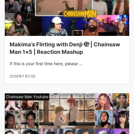
Makima’s Flirting with Denji 🫣 | Chainsaw
Man 1×5 | Reaction Mashup
If this is your first time here, please ...
2026年7月21日
Chainsaw Man Youtube