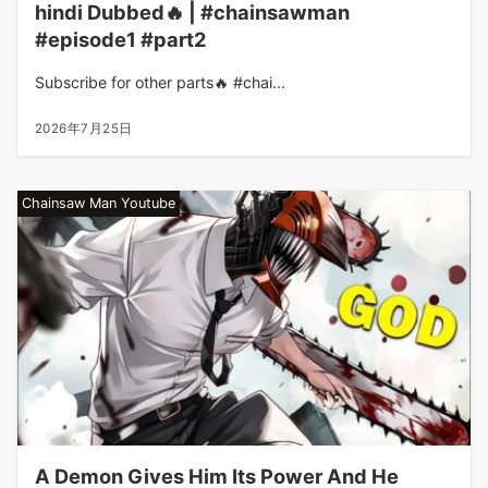
hindi Dubbed🔥 | #chainsawman
#episode1 #part2
Subscribe for other parts🔥 #chai...
2026年7月25日
Chainsaw Man Youtube
A Demon Gives Him Its Power And He