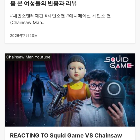
음 본 여성들의 반응과 리뷰
#체인소맨레제편 #체인소맨 #애니메이션 체인소 맨
(Chainsaw Man...
2026年7月20日
Chainsaw Man Youtube
REACTING TO Squid Game VS Chainsaw