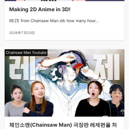
Making 2D Anime in 3D!
REZE from Chainsaw Man idk how many hour...
2026年7月20日
Chainsaw Man Youtube
체인소맨(Chainsaw Man) 극장판 레제편을 처