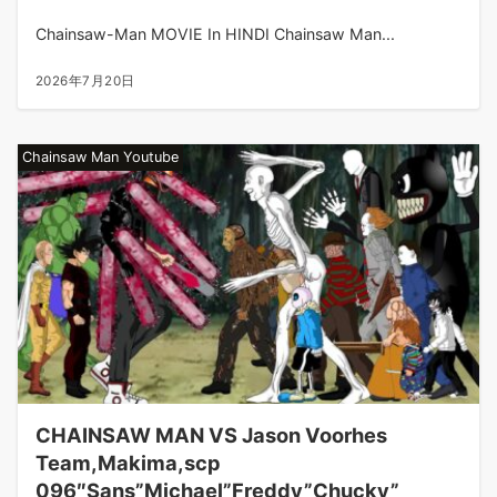
Chainsaw-Man MOVIE In HINDI Chainsaw Man...
2026年7月20日
Chainsaw Man Youtube
CHAINSAW MAN VS Jason Voorhes
Team,Makima,scp
096″Sans”Michael”Freddy”Chucky”