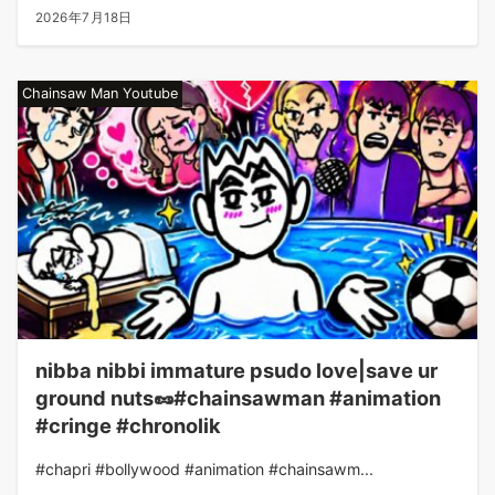
2026年7月18日
Chainsaw Man Youtube
nibba nibbi immature psudo love|save ur
ground nuts🥜#chainsawman #animation
#cringe #chronolik
#chapri #bollywood #animation #chainsawm...