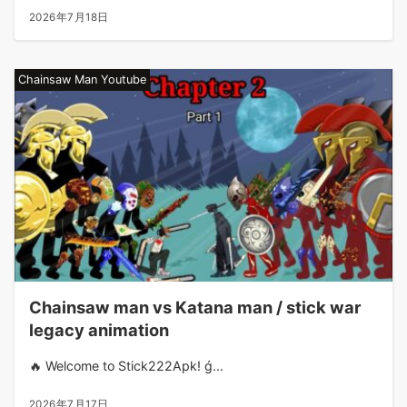
2026年7月18日
Chainsaw Man Youtube
Chainsaw man vs Katana man / stick war
legacy animation
🔥 Welcome to Stick222Apk! ǵ...
2026年7月17日