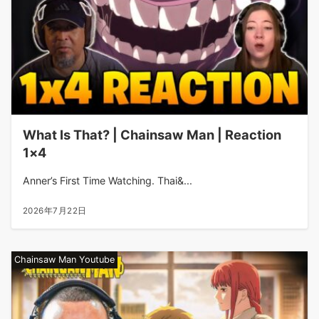
What Is That? | Chainsaw Man | Reaction
1×4
Anner’s First Time Watching. Thai&...
2026年7月22日
Chainsaw Man Youtube