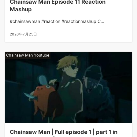
Chainsaw Man Episode 11 Reaction
Mashup
#chainsawman #reaction #reactionmashup C...
2026年7月25日
Chainsaw Man Youtube
Chainsaw Man | Full episode 1 | part 1 in