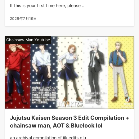
If this is your first time here, please ...
2026年7月19日
Chainsaw Man Youtube
Jujutsu Kaisen Season 3 Edit Compilation +
chainsaw man, AOT & Bluelock lol
an archival compilation of jjk edits plu...